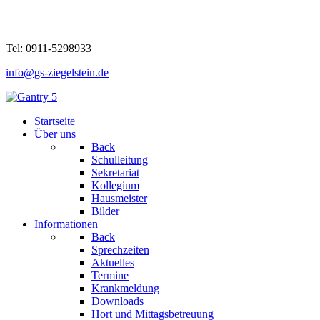
Tel: 0911-5298933
info@gs-ziegelstein.de
Startseite
Über uns
Back
Schulleitung
Sekretariat
Kollegium
Hausmeister
Bilder
Informationen
Back
Sprechzeiten
Aktuelles
Termine
Krankmeldung
Downloads
Hort und Mittagsbetreuung