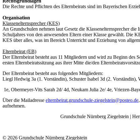
Rechtsgrundlagen
Die Rechte und Pflichten des Elternbeirats sind im Bayerischen Erzi
Organisation
Klassenelternsprecher (KES)
An Grundschulen nehmen laut Gesetz die Klassenelternsprecher die In
Schuljahres von den anwesenden Eltern einer Klasse gewählt. Die KES
KES über alles, was im Bereich Unterricht und Erziehung von allgeme
Elternbeirat (EB)
Der Elternbeirat besteht aus 11 Mitgliedern und wird zu Beginn des S
ersten Elternbeiratssitzung aus ihrer Mitte die/den Elternbeiratsvorsitz
Der Elternbeirat besteht aus folgenden Mitgliedern:
Liegl Hedwig 3a (1. Vorständin), Schuster Isabel 3d (2. Vorständin),
1e, Obermeyer-Vits Sarah 2d/ 4d, Neukam Julia 2e/ 4e, Vriezen-Bay
Über die Mailadresse
elternbeirat.grundschule-ziegelstein@posteo.de
aufnehmen.
Grundschule Nürnberg Ziegelstein | He
© 2026 Grundschule Nürnberg Ziegelstein