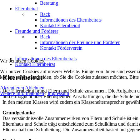
Beratung
Elternbeirat
Back
Informationen des Elternbeirats
Kontakt Elternbeirat
Freunde und Förderer
Back
Informationen der Freunde und Förderer
Kontakt Förderverein
Informationen des Elternbeirats
Wir benutzen Cookies
Kontakt Elternbeirat
Wir nutzen Cookies auf unserer Website. Einige von ihnen sind essenzi
Elternbeirat
können selbst entscheiden, ob Sie die Cookies zulassen möchten. Bitte
Akzeptieren
Ablehnen
Der Elternbeirat bringt Eltern und Schule zusammen. Die Aufgaben und
Weitere Informationen
|
Impressum
und ermöglicht über Elternspenden Anschaffungen, die die Schule nich
In den meisten Klassen wird zudem ein Klassenelternsprecher gewähl
Grundgedanke
Das verständnisvolle Zusammenwirken von Eltern und Schule ist ein 
Elternhaus und Schule trägt entscheidend zum Schulklima und damit a
Elternschaft und Schulleitung. Die Zusammenarbeit basiert auf gegen