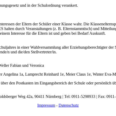
ehungsgesetz und in der Schulordnung verankert.
teressen der Eltern der Schüler einer Klasse wahr. Die Klasseneltern
 halten durch Veranstaltungen (z. B. Elternstammtisch) und Mitteilung
inem Interesse für die Eltern ist und geben bei Bedarf Auskunft.
chuljahres in einer Wahlversammlung aller Erziehungsberechtigter der S
ende/n und die/den Stellvertreter/in.
 Weller Fabian und Veronica
er Angelina 1a, Lamprecht Reinhard 1e, Meier Claus 1e, Winter Eva-Ma
, über den Postkasten im Eingangsbereich der Schule oder persönlich ü
roldsberger Weg 42a, 90411 Nürnberg | Tel: 0911-5298933 | Fax: 0911
Impressum
-
Datenschutz