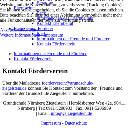
Beratung
Website und die Nutzererfahrung zu verbessern (Tracking Cookies).
Elternbeirat
Sie können selbst entscheiden, ob Sie die Cookies zulassen möchten.
Back
Bitte beachten Sie, dass bei einer Ablehnung womöglich nicht mehr
Informationen des Elternbeirats
alle Funktionalitäten der Seite zur Verfügung stehen.
Kontakt Elternbeirat
Freunde und Förderer
Akzeptieren
Ablehnen
Back
Weitere Informationen
|
Impressum
Informationen der Freunde und Förderer
Kontakt Förderverein
Informationen der Freunde und Förderer
Kontakt Förderverein
Kontakt Förderverein
Über die Mailadresse
foerderverein@grundschule-
ziegelstein.de
können Sie Kontakt zum Vorstand der "Freunde und
Förderer der Grundschule Ziegelstein" aufnehmen.
Grundschule Nürnberg Ziegelstein | Heroldsberger Weg 42a, 90411
Nürnberg | Tel: 0911-5298933 | Fax: 0911-5206959
| Email:
info@gs-ziegelstein.de
Impressum
-
Datenschutz