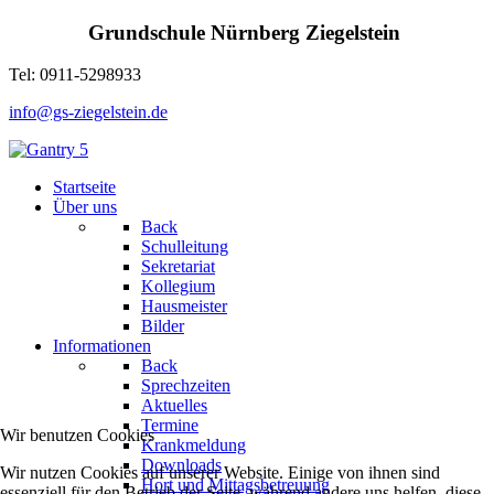
Grundschule Nürnberg Ziegelstein
Tel: 0911-5298933
info@gs-ziegelstein.de
Startseite
Über uns
Back
Schulleitung
Sekretariat
Kollegium
Hausmeister
Bilder
Informationen
Back
Sprechzeiten
Aktuelles
Termine
Wir benutzen Cookies
Krankmeldung
Downloads
Wir nutzen Cookies auf unserer Website. Einige von ihnen sind
Hort und Mittagsbetreuung
essenziell für den Betrieb der Seite, während andere uns helfen, diese